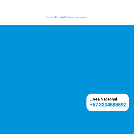
E – Commerce
Linea Nacional
+57 3204888892
Boletines
Blog
Programa de Transparencia
PQRs
Politica Tratamiento de Datos Personales
Aviso de privacid
Politica de Cookies
Politica Integrada
Linea de Etica
Copyright © ALDIA Logística 2024 | Todos los derechos reservados