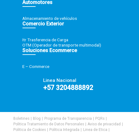
Transporte Masivo
Distribuc
Carga masiva nacional
Paquetería
Transporte de carga Masiva
Almacenami
Transporte de Cargas Especiales
Distribución
Automotores
Almacenamiento de vehículos
Comercio Exterior
Itr Trasferencia de Carga
OTM (Operador de transporte multimodal)
Soluciones Ecommerce